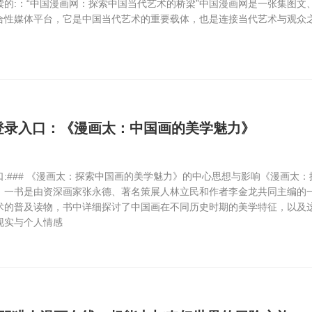
的:：“中国漫画网：探索中国当代艺术的桥梁”中国漫画网是一张集图文
合性媒体平台，它是中国当代艺术的重要载体，也是连接当代艺术与观众
登录入口：《漫画太：中国画的美学魅力》
:### 《漫画太：探索中国画的美学魅力》的中心思想与影响《漫画太：
》一书是由资深画家张永德、著名策展人林立民和作者李金龙共同主编的
术的普及读物，书中详细探讨了中国画在不同历史时期的美学特征，以及
现实与个人情感